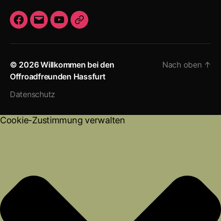
F
E
Y
I
a
-
o
m
c
M
u
p
© 2026
Willkommen bei den
Nach oben
↑
e
a
T
r
Offroadfreunden Hassfurt
b
i
u
e
o
l
b
s
Datenschutz
o
e
s
k
u
Cookie-Zustimmung verwalten
m