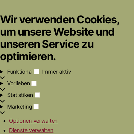
Wir verwenden Cookies,
um unsere Website und
unseren Service zu
optimieren.
F
Funktional
Immer aktiv
u
V
Vorlieben
n
o
k
S
Statistiken
r
t
t
l
i
M
Marketing
a
i
o
a
t
e
n
r
i
b
a
Optionen verwalten
k
s
e
l
Dienste verwalten
e
t
n