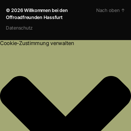
c
M
u
p
© 2026
Willkommen bei den
Nach oben
↑
e
a
T
r
Offroadfreunden Hassfurt
b
i
u
e
o
l
b
s
Datenschutz
o
e
s
k
u
Cookie-Zustimmung verwalten
m