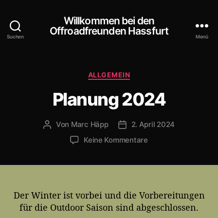
Willkommen bei den
Offroadfreunden Hassfurt
Suchen
Menü
K
ALLGEMEIN
a
Planung 2024
t
e
g
Von
Marc Häpp
2. April 2024
B
V
o
e
e
r
z
Keine Kommentare
i
r
i
u
t
ö
e
P
r
f
n
l
a
f
a
g
e
n
Der Winter ist vorbei und die Vorbereitungen
s
n
u
für die Outdoor Saison sind abgeschlossen.
a
t
n