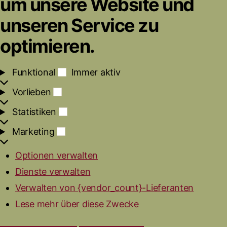
um unsere Website und
unseren Service zu
optimieren.
F
Funktional
Immer aktiv
u
V
Vorlieben
n
o
k
S
Statistiken
r
t
t
l
i
M
Marketing
a
i
o
a
t
e
n
r
i
b
a
Optionen verwalten
k
s
e
l
Dienste verwalten
e
t
n
t
i
Verwalten von {vendor_count}-Lieferanten
i
k
n
e
Lese mehr über diese Zwecke
g
n