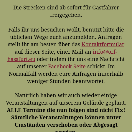
u
l
g
Die Strecken sind ab sofort für Gastfahrer
t
i
2
freigegeben.
o
c
0
r
h
2
u
Falls ihr uns besuchen wollt, benutzt bitte die
4
n
üblichen Wege euch anzumelden. Anfragen
g
stellt ihr am besten über das
Kontaktformular
s
auf dieser Seite, einer Mail an
info@orf-
d
hassfurt.eu
oder indem ihr uns eine Nachricht
a
auf unserer
Facebook Seite
schickt. Im
t
Normalfall werden eure Anfragen innerhalb
u
m
weniger Stunden beantwortet.
Natürlich haben wir auch wieder einige
Veranstaltungen auf unserem Gelände geplant.
ALLE Termine die nun folgen sind nicht Fix!
Sämtliche Veranstaltungen können unter
Umständen verschoben oder Abgesagt
werden.