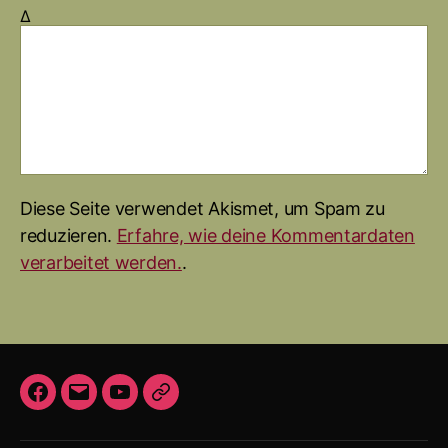
Δ
Diese Seite verwendet Akismet, um Spam zu
reduzieren.
Erfahre, wie deine Kommentardaten
verarbeitet werden.
.
F
E
Y
I
a
-
o
m