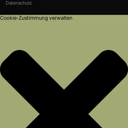
o
l
b
s
i
Datenschutz
s
c
o
e
s
d
k
k
u
Cookie-Zustimmung verwalten
a
2
m
t
0
u
2
m
1