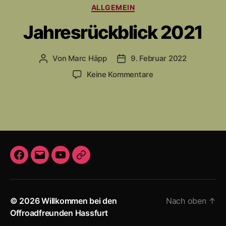
o
K
g
ALLGEMEIN
n
a
w
H
Jahresrückblick 2021
t
ö
a
e
r
s
g
t
s
Von
Marc Häpp
9. Februar 2022
B
V
o
e
f
e
e
r
r
z
Keine Kommentare
u
i
r
i
u
r
t
ö
e
J
t
r
f
n
a
a
f
h
g
e
r
s
n
e
a
t
s
u
l
F
E
Y
I
r
t
i
ü
a
-
o
m
o
c
c
c
M
u
p
r
h
k
© 2026
Willkommen bei den
Nach oben
↑
e
a
T
r
u
b
Offroadfreunden Hassfurt
n
b
i
u
e
l
g