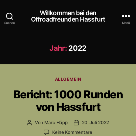
Willkommen bei den
Offroadfreunden Hassfurt
Suchen
Menü
Jahr:
2022
K
ALLGEMEIN
a
Bericht: 1000 Runden
t
e
von Hassfurt
g
o
r
Von
Marc Häpp
20. Juli 2022
B
V
i
e
e
e
z
Keine Kommentare