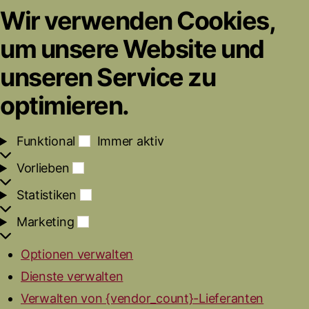
Wir verwenden Cookies,
um unsere Website und
unseren Service zu
optimieren.
F
Funktional
Immer aktiv
u
V
Vorlieben
n
o
k
S
Statistiken
r
t
t
l
i
M
Marketing
a
i
o
a
t
e
n
r
i
b
a
Optionen verwalten
k
s
e
l
Dienste verwalten
e
t
n
t
i
Verwalten von {vendor_count}-Lieferanten
i
k