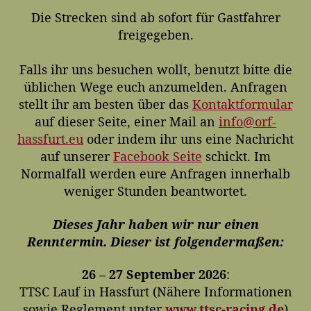
u
l
e
Die Strecken sind ab sofort für Gastfahrer
t
i
r
freigegeben.
o
c
S
r
h
a
u
Falls ihr uns besuchen wollt, benutzt bitte die
i
n
üblichen Wege euch anzumelden. Anfragen
s
g
o
stellt ihr am besten über das
Kontaktformular
s
n
auf dieser Seite, einer Mail an
info@orf-
d
2
hassfurt.eu
oder indem ihr uns eine Nachricht
a
0
auf unserer
Facebook Seite
schickt. Im
t
2
Normalfall werden eure Anfragen innerhalb
u
6
m
weniger Stunden beantwortet.
Dieses Jahr haben wir nur einen
Renntermin. Dieser ist folgendermaßen:
26 – 27 September 2026
:
TTSC Lauf in Hassfurt (Nähere Informationen
sowie Reglement unter
www.ttsc-racing.de
)