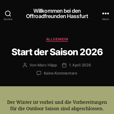
Willkommen bei den
Offroadfreunden Hassfurt
Suchen
Menü
K
ALLGEMEIN
a
Start der Saison 2026
t
e
g
Von
Marc Häpp
1. April 2026
B
V
o
e
e
r
z
Keine Kommentare
i
r
i
u
t
ö
e
S
r
f
n
t
a
f
a
g
e
r
Der Winter ist vorbei und die Vorbereitungen
s
n
t
für die Outdoor Saison sind abgeschlossen.
a
t
d