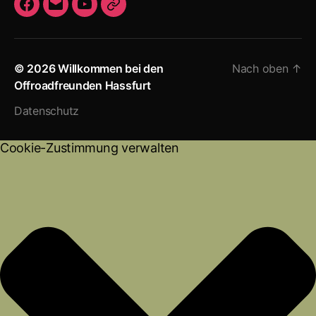
F
E
Y
I
a
-
o
m
c
M
u
p
© 2026
Willkommen bei den
Nach oben
↑
e
a
T
r
Offroadfreunden Hassfurt
b
i
u
e
o
l
b
s
Datenschutz
o
e
s
k
u
Cookie-Zustimmung verwalten
m